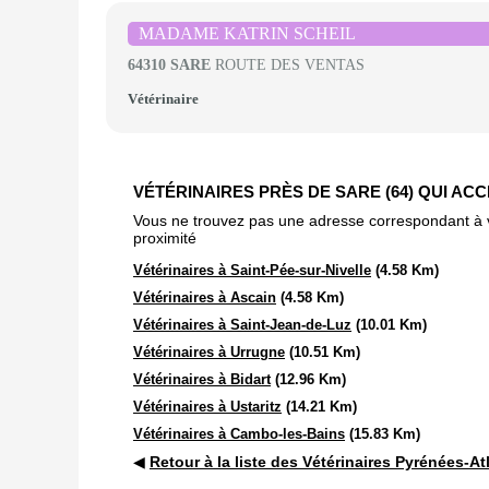
MADAME KATRIN SCHEIL
64310 SARE
ROUTE DES VENTAS
Vétérinaire
VÉTÉRINAIRES PRÈS DE SARE (64) QUI AC
Vous ne trouvez pas une adresse correspondant à vot
proximité
Vétérinaires à Saint-Pée-sur-Nivelle
(4.58 Km)
Vétérinaires à Ascain
(4.58 Km)
Vétérinaires à Saint-Jean-de-Luz
(10.01 Km)
Vétérinaires à Urrugne
(10.51 Km)
Vétérinaires à Bidart
(12.96 Km)
Vétérinaires à Ustaritz
(14.21 Km)
Vétérinaires à Cambo-les-Bains
(15.83 Km)
◀
Retour à la liste des Vétérinaires Pyrénées-At