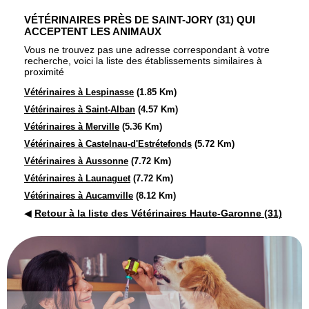
VÉTÉRINAIRES PRÈS DE SAINT-JORY (31) QUI
ACCEPTENT LES ANIMAUX
Vous ne trouvez pas une adresse correspondant à votre
recherche, voici la liste des établissements similaires à
proximité
Vétérinaires à Lespinasse
(1.85 Km)
Vétérinaires à Saint-Alban
(4.57 Km)
Vétérinaires à Merville
(5.36 Km)
Vétérinaires à Castelnau-d'Estrétefonds
(5.72 Km)
Vétérinaires à Aussonne
(7.72 Km)
Vétérinaires à Launaguet
(7.72 Km)
Vétérinaires à Aucamville
(8.12 Km)
◀
Retour à la liste des Vétérinaires Haute-Garonne (31)