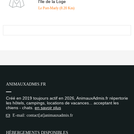
l'Île de la Loge
Le Port-Marly (8.20 Km)
ANIMAUXADMIS.FR
Créé en 2019 toujours actif en 2026, AnimauxAdmis.fr répertorie
les hôtels, campings, locations de vacances... acceptant les
chiens - chats.
en savoir plus
E-mail: contact[at]animauxadmis.fr
HÉBERGEMENTS DISPONIBLES