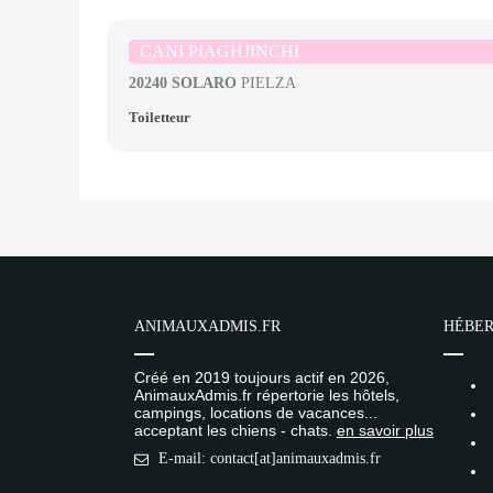
CANI PIAGHJINCHI
20240 SOLARO
PIELZA
Toiletteur
ANIMAUXADMIS.FR
HÉBER
Créé en 2019 toujours actif en 2026,
AnimauxAdmis.fr répertorie les hôtels,
campings, locations de vacances...
acceptant les chiens - chats.
en savoir plus
E-mail: contact[at]animauxadmis.fr