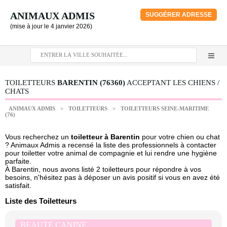
ANIMAUX ADMIS
SUGGÉRER ADRESSE
(mise à jour le 4 janvier 2026)
TOILETTEURS
BARENTIN (76360)
ACCEPTANT LES CHIENS /
CHATS
ANIMAUX ADMIS
>
TOILETTEURS
>
TOILETTEURS SEINE-MARITIME
(76)
Vous recherchez un
toiletteur à Barentin
pour votre chien ou chat
? Animaux Admis a recensé la liste des professionnels à contacter
pour toiletter votre animal de compagnie et lui rendre une hygiène
parfaite.
À Barentin, nous avons listé 2 toiletteurs pour répondre à vos
besoins, n'hésitez pas à déposer un avis positif si vous en avez été
satisfait.
Liste des Toiletteurs
BEAUTE CANINE