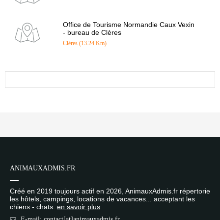
Office de Tourisme Normandie Caux Vexin
- bureau de Clères
Clères (13.24 Km)
ANIMAUXADMIS.FR
Créé en 2019 toujours actif en 2026, AnimauxAdmis.fr répertorie
les hôtels, campings, locations de vacances... acceptant les
chiens - chats.
en savoir plus
E-mail: contact[at]animauxadmis.fr