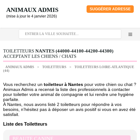
ANIMAUX ADMIS
SUGGÉRER ADRESSE
(mise à jour le 4 janvier 2026)
TOILETTEURS
NANTES (44000-44100-44200-44300)
ACCEPTANT LES CHIENS / CHATS
ANIMAUX ADMIS
>
TOILETTEURS
>
TOILETTEURS LOIRE-ATLANTIQUE
(44)
Vous recherchez un
toiletteur à Nantes
pour votre chien ou chat ?
Animaux Admis a recensé la liste des professionnels à contacter
pour toiletter votre animal de compagnie et lui rendre une hygiène
parfaite.
À Nantes, nous avons listé 2 toiletteurs pour répondre à vos
besoins, n'hésitez pas à déposer un avis positif si vous en avez été
satisfait.
Liste des Toiletteurs
BEAUTE CANINE