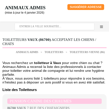
ANIMAUX ADMIS
SUGGÉRER ADRESSE
(mise à jour le 4 janvier 2026)
TOILETTEURS
VAUX (86700)
ACCEPTANT LES CHIENS /
CHATS
ANIMAUX ADMIS
>
TOILETTEURS
>
TOILETTEURS VIENNE (86)
Vous recherchez un
toiletteur à Vaux
pour votre chien ou chat ?
Animaux Admis a recensé la liste des professionnels à contacter
pour toiletter votre animal de compagnie et lui rendre une hygiène
parfaite.
À Vaux, nous avons listé 1 toiletteurs pour répondre à vos besoins,
n'hésitez pas à déposer un avis positif si vous en avez été satisfait.
Liste des Toiletteurs
PENSION CANINE DES CHAUMES
86700 VAUX
7 RUE DES CHATAIGNIERS