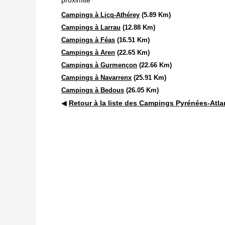
proximité
Campings à Licq-Athérey
(5.89 Km)
Campings à Larrau
(12.88 Km)
Campings à Féas
(16.51 Km)
Campings à Aren
(22.65 Km)
Campings à Gurmençon
(22.66 Km)
Campings à Navarrenx
(25.91 Km)
Campings à Bedous
(26.05 Km)
◀
Retour à la liste des Campings Pyrénées-Atla