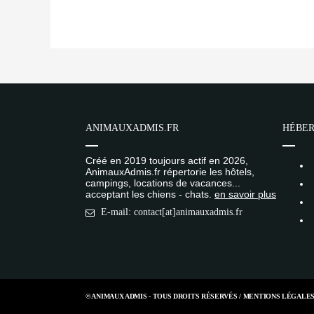
ANIMAUXADMIS.FR
HÉBER
Créé en 2019 toujours actif en 2026,
AnimauxAdmis.fr répertorie les hôtels,
campings, locations de vacances...
acceptant les chiens - chats.
en savoir plus
E-mail: contact[at]animauxadmis.fr
© ANIMAUX ADMIS - TOUS DROITS RÉSERVÉS /
MENTIONS LÉGALE