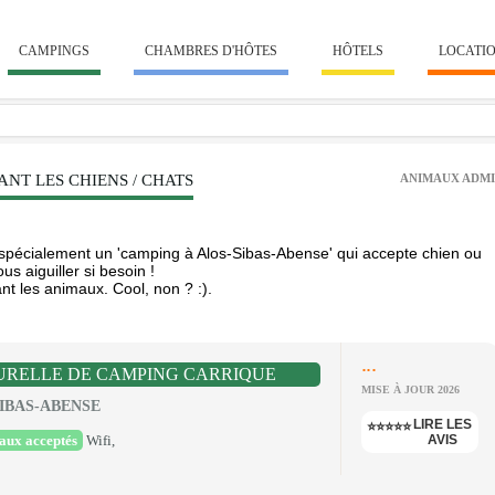
CAMPINGS
CHAMBRES D'HÔTES
HÔTELS
LOCATI
NT LES CHIENS / CHATS
ANIMAUX ADMI
pécialement un 'camping à Alos-Sibas-Abense' qui accepte chien ou
s aiguiller si besoin !
nt les animaux. Cool, non ? :).
...
URELLE DE CAMPING CARRIQUE
MISE À JOUR 2026
SIBAS-ABENSE
LIRE LES
⭐⭐⭐⭐⭐
aux acceptés
Wifi,
AVIS