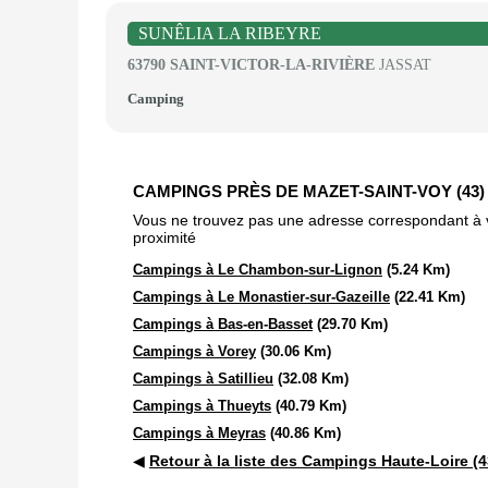
SUNÊLIA LA RIBEYRE
63790 SAINT-VICTOR-LA-RIVIÈRE
JASSAT
Camping
CAMPINGS PRÈS DE MAZET-SAINT-VOY (43
Vous ne trouvez pas une adresse correspondant à vot
proximité
Campings à Le Chambon-sur-Lignon
(5.24 Km)
Campings à Le Monastier-sur-Gazeille
(22.41 Km)
Campings à Bas-en-Basset
(29.70 Km)
Campings à Vorey
(30.06 Km)
Campings à Satillieu
(32.08 Km)
Campings à Thueyts
(40.79 Km)
Campings à Meyras
(40.86 Km)
◀
Retour à la liste des Campings Haute-Loire (4