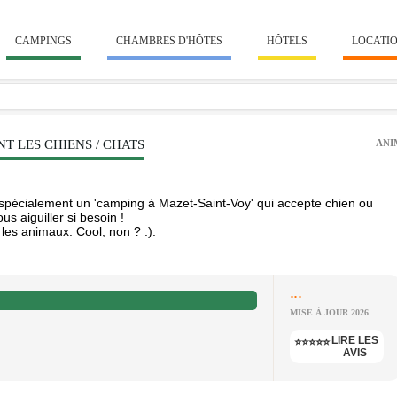
CAMPINGS
CHAMBRES D'HÔTES
HÔTELS
LOCATI
T LES CHIENS / CHATS
ANI
pécialement un 'camping à Mazet-Saint-Voy' qui accepte chien ou
s aiguiller si besoin !
les animaux. Cool, non ? :).
...
MISE À JOUR 2026
LIRE LES
⭐⭐⭐⭐⭐
AVIS