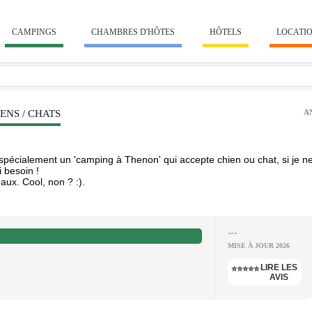
CAMPINGS
CHAMBRES D'HÔTES
HÔTELS
LOCATI
ENS / CHATS
A
écialement un 'camping à Thenon' qui accepte chien ou chat, si je n
 besoin !
aux. Cool, non ? :).
...
MISE À JOUR 2026
LIRE LES
⭐⭐⭐⭐⭐
AVIS