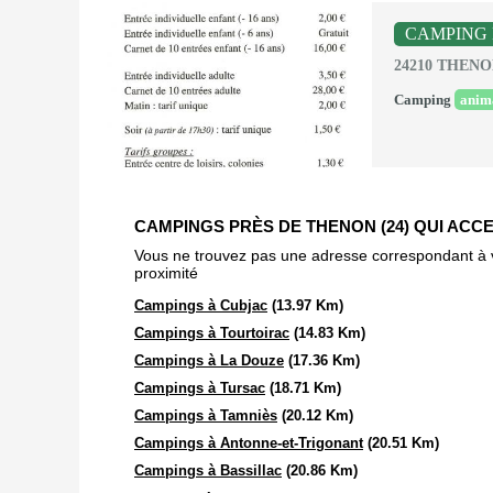
CAMPING
24210 THEN
Camping
anim
CAMPINGS PRÈS DE THENON (24) QUI ACC
Vous ne trouvez pas une adresse correspondant à vot
proximité
Campings à Cubjac
(13.97 Km)
Campings à Tourtoirac
(14.83 Km)
Campings à La Douze
(17.36 Km)
Campings à Tursac
(18.71 Km)
Campings à Tamniès
(20.12 Km)
Campings à Antonne-et-Trigonant
(20.51 Km)
Campings à Bassillac
(20.86 Km)