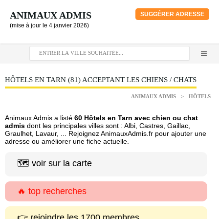
ANIMAUX ADMIS
SUGGÉRER ADRESSE
(mise à jour le 4 janvier 2026)
HÔTELS EN TARN (81) ACCEPTANT LES CHIENS / CHATS
ANIMAUX ADMIS
>
HÔTELS
Animaux Admis a listé
60 Hôtels en Tarn avec chien ou chat
admis
dont les principales villes sont : Albi, Castres, Gaillac,
Graulhet, Lavaur, ... Rejoignez AnimauxAdmis.fr pour ajouter une
adresse ou améliorer une fiche actuelle.
🗺️ voir sur la carte
🔥 top recherches
👉 rejoindre les 1700 membres