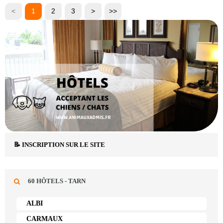
<
1
2
3
>
>>
📝 INSCRIPTION SUR LE SITE
60 HÔTELS - TARN
ALBI
CARMAUX