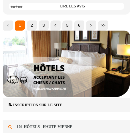
LIRE LES AVIS
⭐⭐⭐⭐⭐
<
1
2
3
4
5
6
>
>>
📝 INSCRIPTION SUR LE SITE
101 HÔTELS - HAUTE-VIENNE