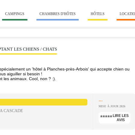
CAMPINGS
CHAMBRES D'HÔTES
HÔTELS
LOCATI
TANT LES CHIENS / CHATS
écialement un 'hôtel à Planches-près-Arbois' qui accepte chien ou
s aiguiller si besoin !
t les animaux. Cool, non ? :).
...
MISE À JOUR 2026
LA CASCADE
LIRE LES
⭐⭐⭐⭐⭐
AVIS