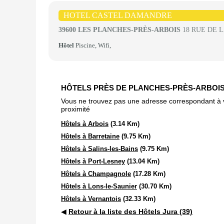
HOTEL CASTEL DAMANDRE
39600 LES PLANCHES-PRÈS-ARBOIS
18 RUE DE 
Hôtel
Piscine, Wifi,
HÔTELS PRÈS DE PLANCHES-PRÈS-ARBOIS 
Vous ne trouvez pas une adresse correspondant à vot
proximité
Hôtels à Arbois
(3.14 Km)
Hôtels à Barretaine
(9.75 Km)
Hôtels à Salins-les-Bains
(9.75 Km)
Hôtels à Port-Lesney
(13.04 Km)
Hôtels à Champagnole
(17.28 Km)
Hôtels à Lons-le-Saunier
(30.70 Km)
Hôtels à Vernantois
(32.33 Km)
◀
Retour à la liste des Hôtels Jura (39)