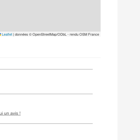
Leaflet
|
données © OpenStreetMap/ODbL - rendu OSM France
ui un avis !
Chien / chat