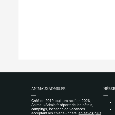
ANIMAUXADMIS.FR
HÉBER
Créé en 2019 toujours actif en 2026,
AnimauxAdmis.fr répertorie les hôtels,
campings, locations de vacances...
acceptant les chiens - chats.
en savoir plus