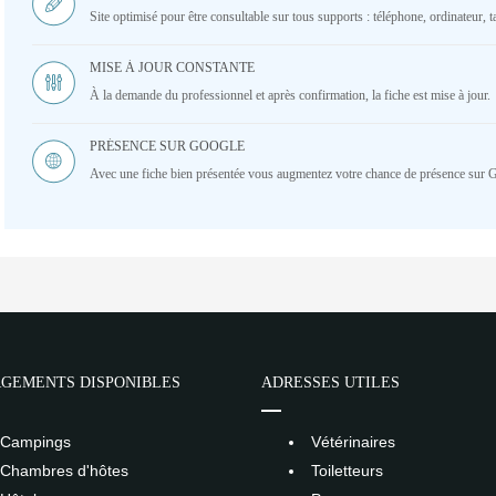
Site optimisé pour être consultable sur tous supports : téléphone, ordinateur, ta
MISE À JOUR CONSTANTE
À la demande du professionnel et après confirmation, la fiche est mise à jour.
PRÉSENCE SUR GOOGLE
Avec une fiche bien présentée vous augmentez votre chance de présence sur 
GEMENTS DISPONIBLES
ADRESSES UTILES
Campings
Vétérinaires
Chambres d'hôtes
Toiletteurs