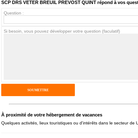
SCP DRS VETER BREUIL PREVOST QUINT répond à vos quest
Question :
Avis Clients
Si besoin, vous pouvez développer votre question (faculatif)
Notes que vous souhaitez attribuer :
Pseudo :
Antispam - Combien font 7x4 (en chiffres) :
Avis sur l'établissement :
À proximité de votre hébergement de vacances
Quelques activités, lieux touristiques ou d'intérêts dans le secteur de 