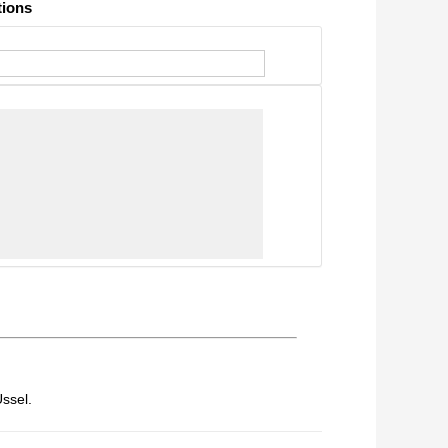
ions
Ussel.