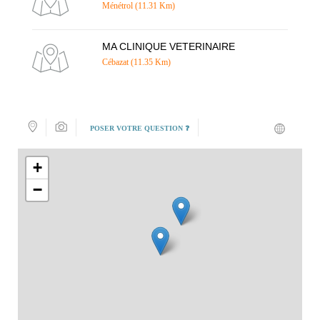
Ménétrol (11.31 Km)
MA CLINIQUE VETERINAIRE
Cébazat (11.35 Km)
POSER VOTRE QUESTION ❓
+
−