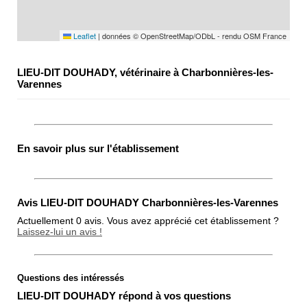
Leaflet
|
données © OpenStreetMap/ODbL - rendu OSM France
LIEU-DIT DOUHADY, vétérinaire à Charbonnières-les-
Varennes
En savoir plus sur l'établissement
Avis LIEU-DIT DOUHADY Charbonnières-les-Varennes
Actuellement 0 avis. Vous avez apprécié cet établissement ?
Laissez-lui un avis !
Questions des intéressés
Note globale
LIEU-DIT DOUHADY répond à vos questions
Propreté