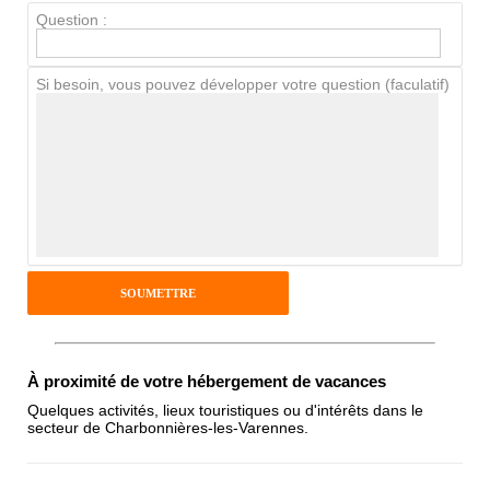
Question :
Chien / chat
Si besoin, vous pouvez développer votre question (faculatif)
Avis Clients
Notes que vous souhaitez attribuer :
Pseudo :
Antispam - Combien font 7x4 (en
À proximité de votre hébergement de vacances
chiffres) :
Quelques activités, lieux touristiques ou d'intérêts dans le
secteur de Charbonnières-les-Varennes.
Avis sur l'établissement :