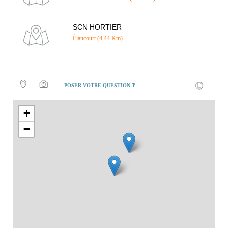
SCN HORTIER
Élancourt (4.44 Km)
POSER VOTRE QUESTION ❓
+
−