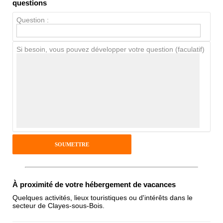
Propreté
questions
Chien / chat
Question :
Si besoin, vous pouvez développer votre question (faculatif)
Avis Clients
Notes que vous souhaitez attribuer :
Pseudo :
Antispam - Combien font 7x4 (en
chiffres) :
À proximité de votre hébergement de vacances
Quelques activités, lieux touristiques ou d'intérêts dans le
secteur de Clayes-sous-Bois.
Avis sur l'établissement :