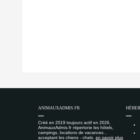
ANIMAUXADMIS.FR
HÉBER
Créé en 2019 toujours actif en 2026,
AnimauxAdmis.fr répertorie les hôtels,
campings, locations de vacances...
acceptant les chiens - chats.
en savoir plus