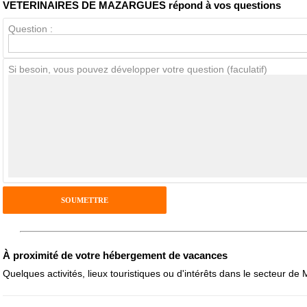
VETERINAIRES DE MAZARGUES répond à vos questions
Question :
Avis Clients
Si besoin, vous pouvez développer votre question (faculatif)
Notes que vous souhaitez attribuer :
Pseudo :
Antispam - Combien font 7x4 (en chiffres) :
Avis sur l'établissement :
À proximité de votre hébergement de vacances
Quelques activités, lieux touristiques ou d'intérêts dans le secteur de M