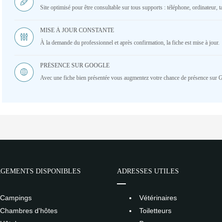
Site optimisé pour être consultable sur tous supports : téléphone, ordinateur, ta
MISE À JOUR CONSTANTE
À la demande du professionnel et après confirmation, la fiche est mise à jour.
PRÉSENCE SUR GOOGLE
Avec une fiche bien présentée vous augmentez votre chance de présence sur 
GEMENTS DISPONIBLES
ADRESSES UTILES
Campings
Vétérinaires
Chambres d'hôtes
Toiletteurs