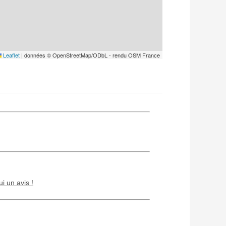
Leaflet
|
données © OpenStreetMap/ODbL - rendu OSM France
ui un avis !
Chien / chat