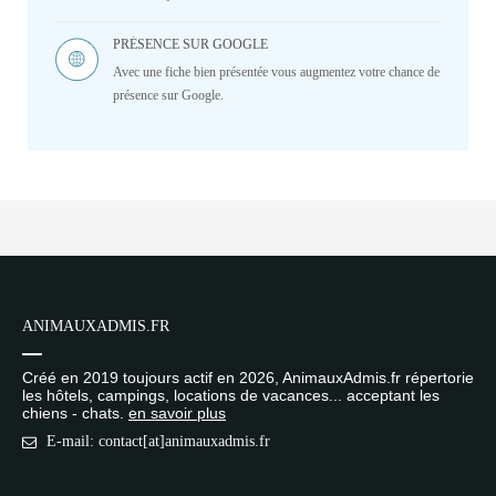
PRÉSENCE SUR GOOGLE
Avec une fiche bien présentée vous augmentez votre chance de
présence sur Google.
ANIMAUXADMIS.FR
Créé en 2019 toujours actif en 2026, AnimauxAdmis.fr répertorie
les hôtels, campings, locations de vacances... acceptant les
chiens - chats.
en savoir plus
E-mail: contact[at]animauxadmis.fr