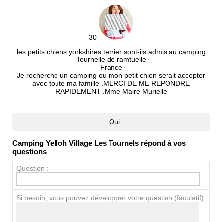
Propreté
Chien / chat
30
les petits chiens yorkshires terrier sont-ils admis au camping
Tournelle de ramtuelle
France
Je recherche un camping ou mon petit chien serait accepter
Avis Clients
avec toute ma famille .MERCI DE ME REPONDRE
RAPIDEMENT .Mme Maire Murielle
Notes que vous souhaitez attribuer :
Oui ...
Camping Yelloh Village Les Tournels répond à vos
Pseudo :
questions
Question :
Antispam - Combien font 7x4 (en
chiffres) :
Si besoin, vous pouvez développer votre question (faculatif)