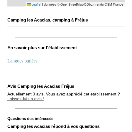
Leaflet
|
données © OpenStreetMap/ODbL - rendu OSM France
Camping les Acacias, camping à Fréjus
En savoir plus sur l'établissement
Langues parlées
Avis Camping les Acacias Fréjus
Actuellement 0 avis. Vous avez apprécié cet établissement ?
Laissez-lui un avis !
Questions des intéressés
Note globale
Camping les Acacias répond à vos questions
Propreté