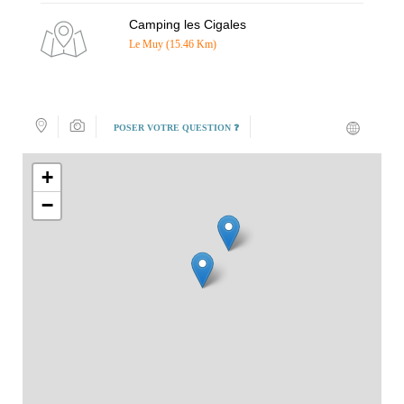
Camping les Cigales
Le Muy (15.46 Km)
POSER VOTRE QUESTION ❓
+
−