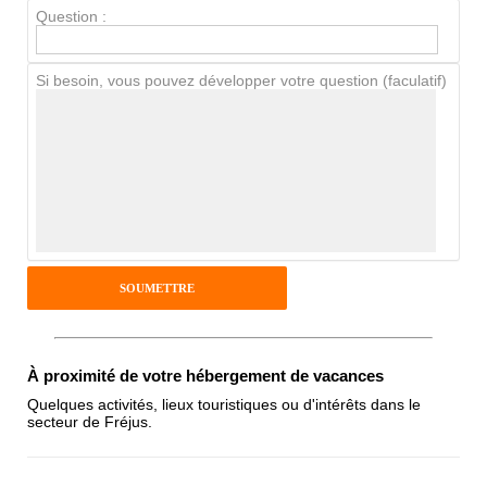
Question :
Chien / chat
Si besoin, vous pouvez développer votre question (faculatif)
Avis Clients
Notes que vous souhaitez attribuer :
Pseudo :
Antispam - Combien font 7x4 (en
À proximité de votre hébergement de vacances
chiffres) :
Quelques activités, lieux touristiques ou d'intérêts dans le
secteur de Fréjus.
Avis sur l'établissement :