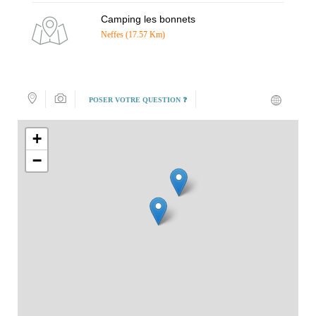
Camping les bonnets
Neffes (17.57 Km)
POSER VOTRE QUESTION ❓
+
−