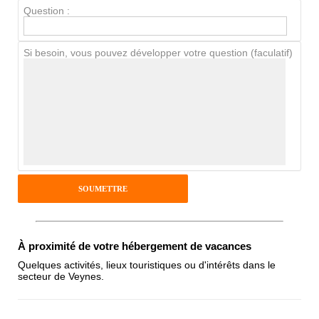
Question :
Chien / chat
Si besoin, vous pouvez développer votre question (faculatif)
Avis Clients
Notes que vous souhaitez attribuer :
Pseudo :
Antispam - Combien font 7x4 (en
À proximité de votre hébergement de vacances
chiffres) :
Quelques activités, lieux touristiques ou d'intérêts dans le
secteur de Veynes.
Avis sur l'établissement :