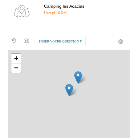
Camping les Acacias
Uzer (6.16 Km)
POSER VOTRE QUESTION ❓
+
−