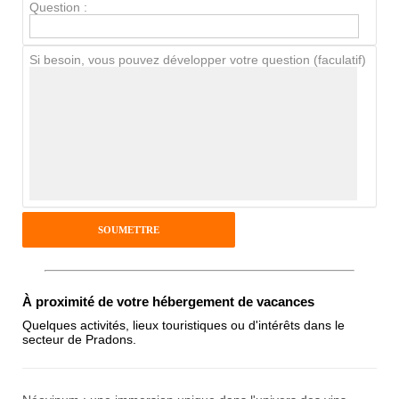
Question :
Chien / chat
Si besoin, vous pouvez développer votre question (faculatif)
Avis Clients
Notes que vous souhaitez attribuer :
Pseudo :
Antispam - Combien font 7x4 (en
À proximité de votre hébergement de vacances
chiffres) :
Quelques activités, lieux touristiques ou d'intérêts dans le
secteur de Pradons.
Avis sur l'établissement :