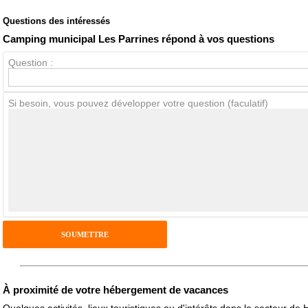
Questions des intéressés
Note globale
Propreté
Camping municipal Les Parrines répond à vos questions
Question :
Avis Clients
Si besoin, vous pouvez développer votre question (faculatif)
Notes que vous souhaitez attribuer :
Pseudo :
Antispam - Combien font 7x4 (en chiffres) :
Avis sur l'établissement :
À proximité de votre hébergement de vacances