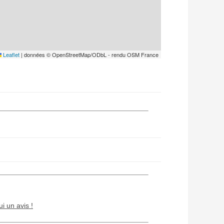
Leaflet
|
données © OpenStreetMap/ODbL - rendu OSM France
ui un avis !