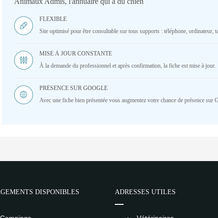
Animaux Admis, l'annuaire qui a du chien
FLEXIBLE
Site optimisé pour être consultable sur tous supports : téléphone, ordinateur, ta
MISE À JOUR CONSTANTE
À la demande du professionnel et après confirmation, la fiche est mise à jour.
PRÉSENCE SUR GOOGLE
Avec une fiche bien présentée vous augmentez votre chance de présence sur 
GEMENTS DISPONIBLES
ADRESSES UTILES