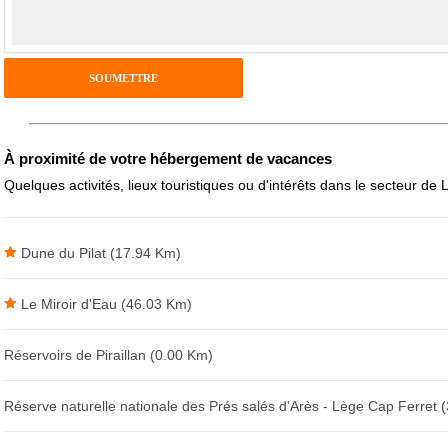
Antispam - Combien font 7x4 (en chiffres) :
Avis sur l'établissement :
À proximité de votre hébergement de vacances
Quelques activités, lieux touristiques ou d'intérêts dans le secteur de
Dune du Pilat (17.94 Km)
Le Miroir d'Eau (46.03 Km)
Réservoirs de Piraillan (0.00 Km)
Réserve naturelle nationale des Prés salés d'Arès - Lège Cap Ferret 