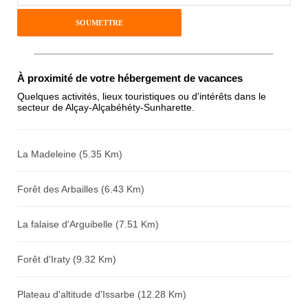
Pseudo :
Antispam - Combien font 7x4 (en
À proximité de votre hébergement de vacances
chiffres) :
Quelques activités, lieux touristiques ou d'intérêts dans le
secteur de Alçay-Alçabéhéty-Sunharette.
Avis sur l'établissement :
La Madeleine (5.35 Km)
Forêt des Arbailles (6.43 Km)
La falaise d'Arguibelle (7.51 Km)
Forêt d'Iraty (9.32 Km)
Plateau d'altitude d'Issarbe (12.28 Km)