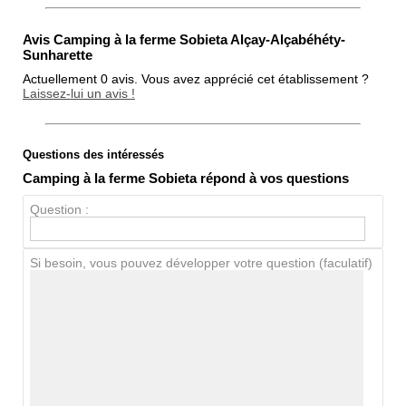
Avis Camping à la ferme Sobieta Alçay-Alçabéhéty-
Sunharette
Actuellement 0 avis. Vous avez apprécié cet établissement ?
Laissez-lui un avis !
Questions des intéressés
Note globale
Camping à la ferme Sobieta répond à vos questions
Propreté
Question :
Chien / chat
Si besoin, vous pouvez développer votre question (faculatif)
Avis Clients
Notes que vous souhaitez attribuer :