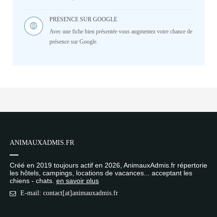
PRÉSENCE SUR GOOGLE
Avec une fiche bien présentée vous augmentez votre chance de
présence sur Google.
ANIMAUXADMIS.FR
Créé en 2019 toujours actif en 2026, AnimauxAdmis.fr répertorie
les hôtels, campings, locations de vacances... acceptant les
chiens - chats.
en savoir plus
E-mail: contact[at]animauxadmis.fr