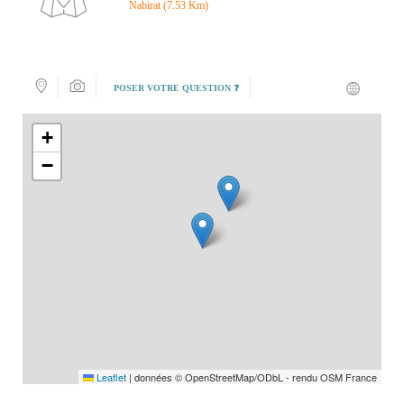
Nabirat (7.53 Km)
POSER VOTRE QUESTION ❓
+
−
Leaflet
|
données © OpenStreetMap/ODbL - rendu OSM France