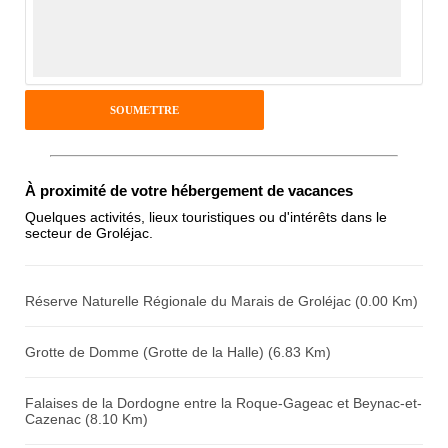
Notes que vous souhaitez attribuer :
Pseudo :
Antispam - Combien font 7x4 (en
À proximité de votre hébergement de vacances
chiffres) :
Quelques activités, lieux touristiques ou d'intérêts dans le
secteur de Groléjac.
Avis sur l'établissement :
Réserve Naturelle Régionale du Marais de Groléjac (0.00 Km)
Grotte de Domme (Grotte de la Halle) (6.83 Km)
Falaises de la Dordogne entre la Roque-Gageac et Beynac-et-
Cazenac (8.10 Km)