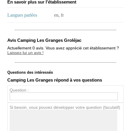
En savoir plus sur l'établissement
Langues parlées
en, fr
Avis Camping Les Granges Groléjac
Actuellement 0 avis. Vous avez apprécié cet établissement ?
Laissez-lui un avis !
Questions des intéressés
Note globale
Camping Les Granges répond à vos questions
Propreté
Question :
Chien / chat
Si besoin, vous pouvez développer votre question (faculatif)
Avis Clients