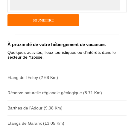
Pseudo :
Antispam - Combien font 7x4 (en
À proximité de votre hébergement de vacances
chiffres) :
Quelques activités, lieux touristiques ou d'intérêts dans le
secteur de Yzosse.
Avis sur l'établissement :
Etang de l'Estey (2.68 Km)
Réserve naturelle régionale géologique (8.71 Km)
Barthes de l'Adour (9.98 Km)
Etangs de Garanx (13.05 Km)