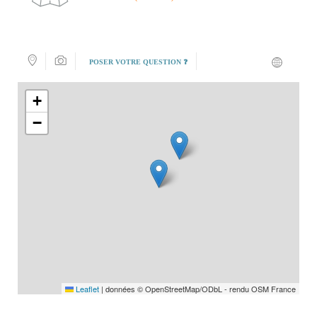
POSER VOTRE QUESTION ❓
+
−
Leaflet
|
données © OpenStreetMap/ODbL - rendu OSM France