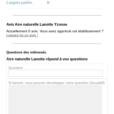
Langues parlées
fr
Avis Aire naturelle Lanotte Yzosse
Actuellement 0 avis. Vous avez apprécié cet établissement ?
Laissez-lui un avis !
Questions des intéressés
Note globale
Aire naturelle Lanotte répond à vos questions
Propreté
Question :
Chien / chat
Si besoin, vous pouvez développer votre question (faculatif)
Avis Clients
Notes que vous souhaitez attribuer :