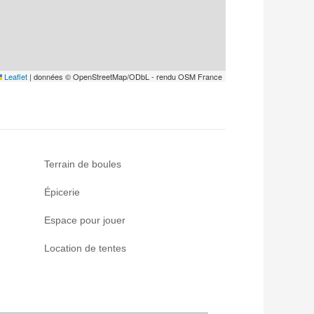
Leaflet
|
données © OpenStreetMap/ODbL - rendu OSM France
Terrain de boules
Épicerie
Espace pour jouer
Location de tentes