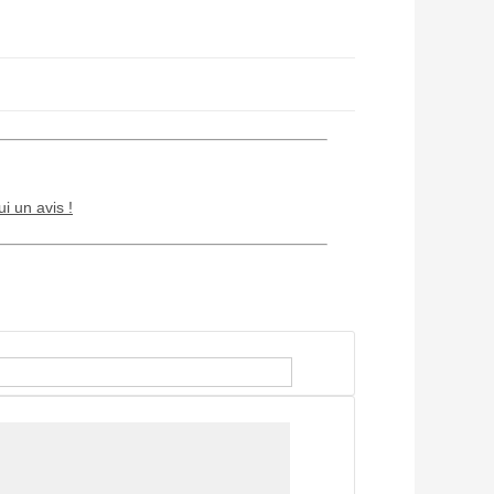
ui un avis !
Chien / chat