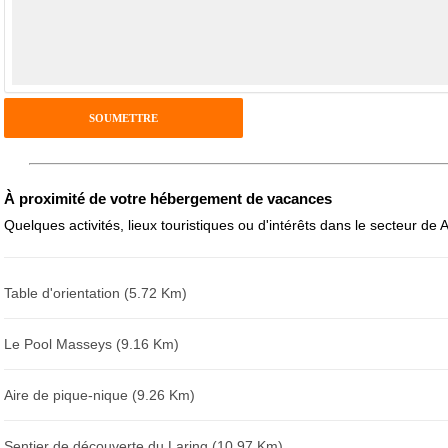
Pseudo :
Antispam - Combien font 7x4 (en chiffres) :
Avis sur l'établissement :
À proximité de votre hébergement de vacances
Quelques activités, lieux touristiques ou d'intérêts dans le secteur de 
Table d'orientation (5.72 Km)
Le Pool Masseys (9.16 Km)
Aire de pique-nique (9.26 Km)
Sentier de découverte du Laring (10.97 Km)