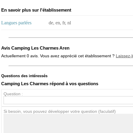
En savoir plus sur l'établissement
Langues parlées
de, en, fr, nl
Avis Camping Les Charmes Aren
Actuellement 0 avis. Vous avez apprécié cet établissement ?
Laissez-l
Questions des intéressés
Note globale
Propreté
Camping Les Charmes répond à vos questions
Question :
Avis Clients
Si besoin, vous pouvez développer votre question (faculatif)
Notes que vous souhaitez attribuer :