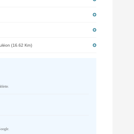
auléon (16.62 Km)
blette.
Google.