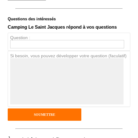
Questions des intéressés
Note globale
Camping Le Saint Jacques répond à vos questions
Propreté
Question :
Chien / chat
Si besoin, vous pouvez développer votre question (faculatif)
Avis Clients
Notes que vous souhaitez attribuer :
Pseudo :
Antispam - Combien font 7x4 (en