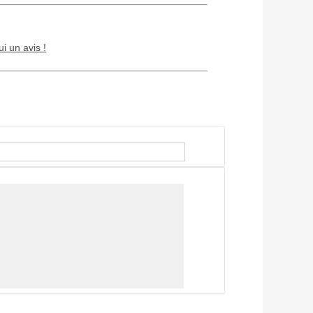
ui un avis !
Chien / chat