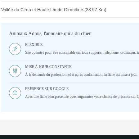
Vallée du Ciron et Haute Lande Girondine (23.97 Km)
Animaux Admis, l'annuaire qui a du chien
FLEXIBLE
Site optimisé pour être consultable sur tous supports : téléphone, ordinateur, ta
MISE À JOUR CONSTANTE
À la demande du professionnel et après confirmation, la fiche est mise à jour.
PRÉSENCE SUR GOOGLE
Avec une fiche bien présentée vous augmentez votre chance de présence sur 