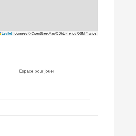
Leaflet
|
données © OpenStreetMap/ODbL - rendu OSM France
Espace pour jouer