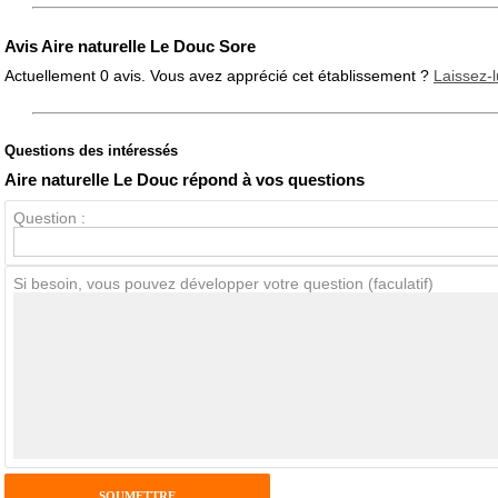
Avis Aire naturelle Le Douc Sore
Actuellement 0 avis. Vous avez apprécié cet établissement ?
Laissez-l
Questions des intéressés
Note globale
Propreté
Aire naturelle Le Douc répond à vos questions
Question :
Avis Clients
Si besoin, vous pouvez développer votre question (faculatif)
Notes que vous souhaitez attribuer :
Pseudo :
Antispam - Combien font 7x4 (en chiffres) :