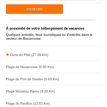
Pseudo :
Antispam - Combien font 7x4 (en
À proximité de votre hébergement de vacances
chiffres) :
Quelques activités, lieux touristiques ou d'intérêts dans le
secteur de Biscarrosse.
Avis sur l'établissement :
Dune du Pilat (27.08 Km)
Plage de Navarrosse (0.00 Km)
Plage du Port de Gastes (6.63 Km)
Plage Moutéou Pipiou (9.20 Km)
Plage du Pavillon (12.52 Km)