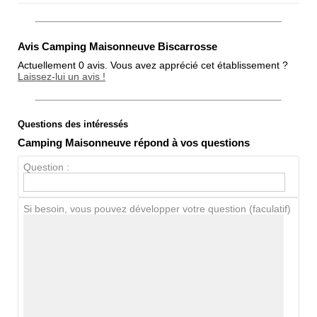
Avis Camping Maisonneuve Biscarrosse
Actuellement 0 avis. Vous avez apprécié cet établissement ?
Laissez-lui un avis !
Questions des intéressés
Note globale
Camping Maisonneuve répond à vos questions
Propreté
Question :
Chien / chat
Si besoin, vous pouvez développer votre question (faculatif)
Avis Clients
Notes que vous souhaitez attribuer :