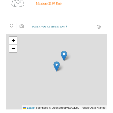
Mimizan (21.97 Km)
POSER VOTRE QUESTION ❓
+
−
Leaflet
|
données © OpenStreetMap/ODbL - rendu OSM France