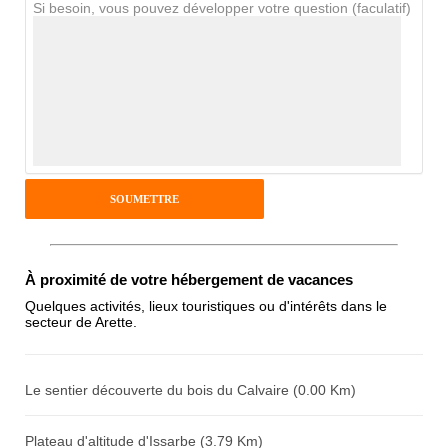
Si besoin, vous pouvez développer votre question (faculatif)
Avis Clients
Notes que vous souhaitez attribuer :
Pseudo :
Antispam - Combien font 7x4 (en
chiffres) :
À proximité de votre hébergement de vacances
Quelques activités, lieux touristiques ou d'intérêts dans le
secteur de Arette.
Avis sur l'établissement :
Le sentier découverte du bois du Calvaire (0.00 Km)
Plateau d'altitude d'Issarbe (3.79 Km)