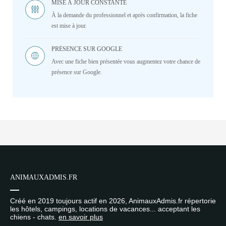
MISE À JOUR CONSTANTE
À la demande du professionnel et après confirmation, la fiche
est mise à jour.
PRÉSENCE SUR GOOGLE
Avec une fiche bien présentée vous augmentez votre chance de
présence sur Google.
ANIMAUXADMIS.FR
Créé en 2019 toujours actif en 2026, AnimauxAdmis.fr répertorie
les hôtels, campings, locations de vacances... acceptant les
chiens - chats.
en savoir plus