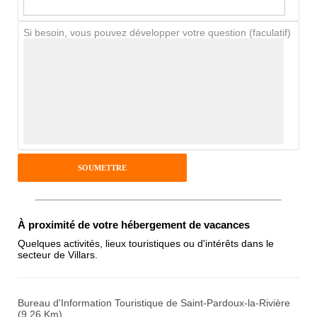
Chien / chat
Si besoin, vous pouvez développer votre question (faculatif)
Avis Clients
Notes que vous souhaitez attribuer :
Pseudo :
Antispam - Combien font 7x4 (en
À proximité de votre hébergement de vacances
chiffres) :
Quelques activités, lieux touristiques ou d'intérêts dans le
secteur de Villars.
Avis sur l'établissement :
Bureau d'Information Touristique de Saint-Pardoux-la-Rivière
(9.26 Km)