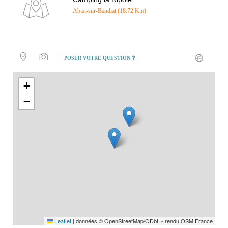
Abjat-sur-Bandiat (18.72 Km)
POSER VOTRE QUESTION ❓
+
−
Leaflet
|
données © OpenStreetMap/ODbL - rendu OSM France