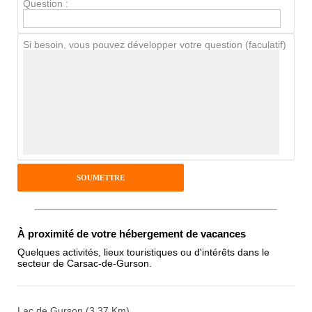
Question :
Chien / chat
Si besoin, vous pouvez développer votre question (faculatif)
Avis Clients
Notes que vous souhaitez attribuer :
Pseudo :
Antispam - Combien font 7x4 (en
À proximité de votre hébergement de vacances
chiffres) :
Quelques activités, lieux touristiques ou d'intérêts dans le
secteur de Carsac-de-Gurson.
Avis sur l'établissement :
Lac de Gurson (3.37 Km)