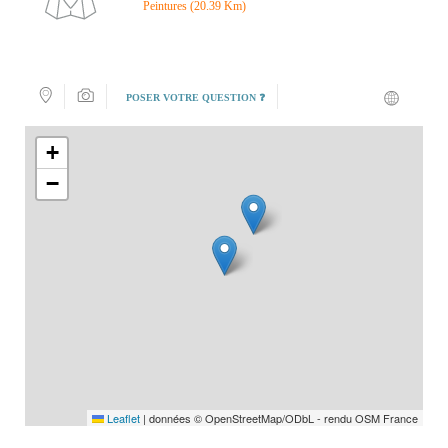
Peintures (20.39 Km)
POSER VOTRE QUESTION ❓
+
−
Leaflet
|
données © OpenStreetMap/ODbL - rendu OSM France