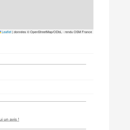
Leaflet
|
données © OpenStreetMap/ODbL - rendu OSM France
ui un avis !