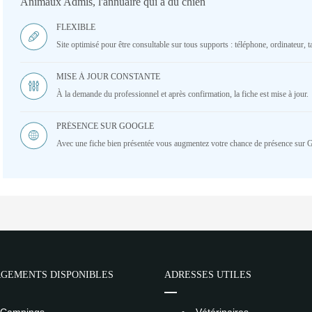
Animaux Admis, l'annuaire qui a du chien
FLEXIBLE
Site optimisé pour être consultable sur tous supports : téléphone, ordinateur, ta
MISE À JOUR CONSTANTE
À la demande du professionnel et après confirmation, la fiche est mise à jour.
PRÉSENCE SUR GOOGLE
Avec une fiche bien présentée vous augmentez votre chance de présence sur 
GEMENTS DISPONIBLES
ADRESSES UTILES