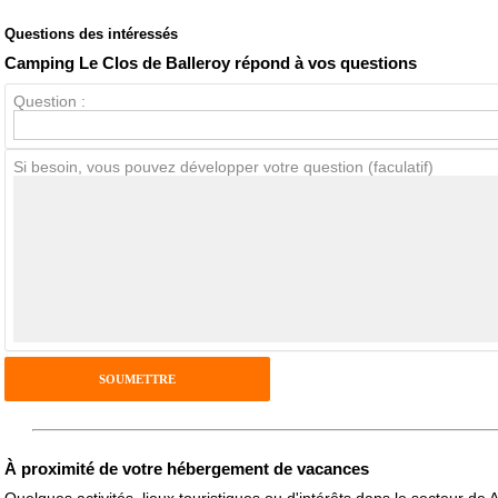
Questions des intéressés
Note globale
Propreté
Camping Le Clos de Balleroy répond à vos questions
Question :
Avis Clients
Si besoin, vous pouvez développer votre question (faculatif)
Notes que vous souhaitez attribuer :
Pseudo :
Antispam - Combien font 7x4 (en chiffres) :
Avis sur l'établissement :
À proximité de votre hébergement de vacances