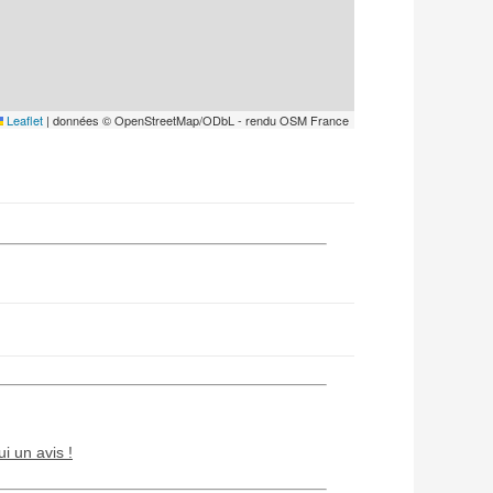
Leaflet
|
données © OpenStreetMap/ODbL - rendu OSM France
ui un avis !