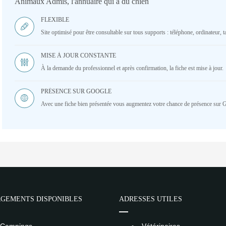
Animaux Admis, l'annuaire qui a du chien
FLEXIBLE
Site optimisé pour être consultable sur tous supports : téléphone, ordinateur, ta
MISE À JOUR CONSTANTE
À la demande du professionnel et après confirmation, la fiche est mise à jour.
PRÉSENCE SUR GOOGLE
Avec une fiche bien présentée vous augmentez votre chance de présence sur 
GEMENTS DISPONIBLES
ADRESSES UTILES