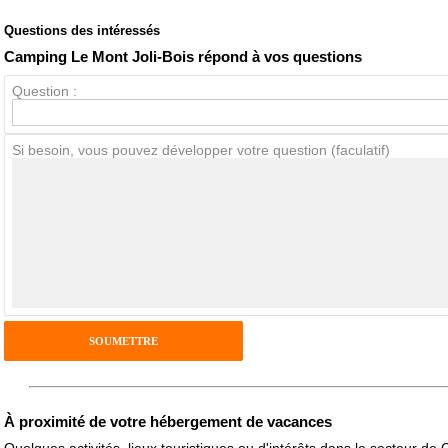
Questions des intéressés
Note globale
Propreté
Camping Le Mont Joli-Bois répond à vos questions
Question :
Avis Clients
Si besoin, vous pouvez développer votre question (faculatif)
Notes que vous souhaitez attribuer :
Pseudo :
Antispam - Combien font 7x4 (en chiffres) :
Avis sur l'établissement :
À proximité de votre hébergement de vacances