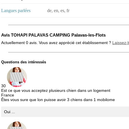
Langues parlées
de, en, es, fr
Avis TOHAPI PALAVAS CAMPING Palavas-les-Flots
Actuellement 0 avis. Vous avez apprécié cet établissement ?
Laissez-l
Questions des intéressés
Note globale
Propreté
30
Avis Clients
Est ce que vous acceptez plusieurs chien dans un logement
France
Êtes vous sure que lon puisse avoir 3 chiens dans 1 mobilome
Notes que vous souhaitez attribuer :
Oui ...
Pseudo :