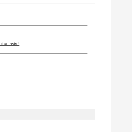
ui un avis !
Chien / chat