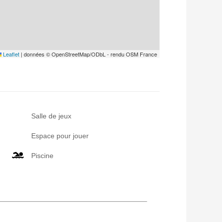
Leaflet
|
données © OpenStreetMap/ODbL - rendu OSM France
Salle de jeux
Espace pour jouer
Piscine