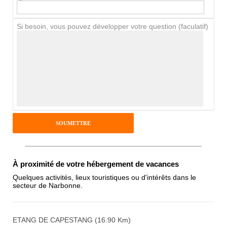
Chien / chat
Si besoin, vous pouvez développer votre question (faculatif)
Avis Clients
Notes que vous souhaitez attribuer :
Pseudo :
Antispam - Combien font 7x4 (en
À proximité de votre hébergement de vacances
chiffres) :
Quelques activités, lieux touristiques ou d'intérêts dans le
secteur de Narbonne.
Avis sur l'établissement :
ETANG DE CAPESTANG (16.90 Km)