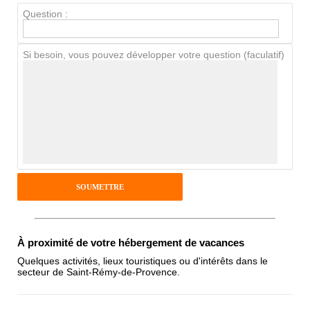
Question :
Chien / chat
Si besoin, vous pouvez développer votre question (faculatif)
Avis Clients
Notes que vous souhaitez attribuer :
Pseudo :
Antispam - Combien font 7x4 (en
À proximité de votre hébergement de vacances
chiffres) :
Quelques activités, lieux touristiques ou d'intérêts dans le
secteur de Saint-Rémy-de-Provence.
Avis sur l'établissement :