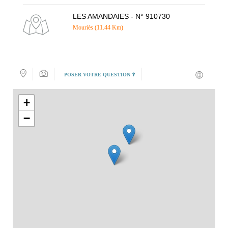
LES AMANDAIES - N° 910730
Mouriès (11.44 Km)
POSER VOTRE QUESTION ❓
+
−