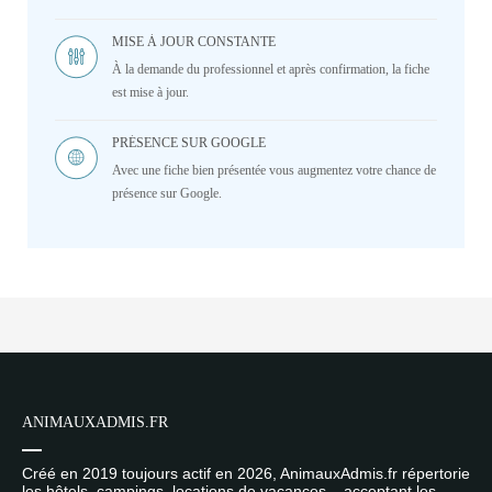
MISE À JOUR CONSTANTE
À la demande du professionnel et après confirmation, la fiche
est mise à jour.
PRÉSENCE SUR GOOGLE
Avec une fiche bien présentée vous augmentez votre chance de
présence sur Google.
ANIMAUXADMIS.FR
Créé en 2019 toujours actif en 2026, AnimauxAdmis.fr répertorie
les hôtels, campings, locations de vacances... acceptant les