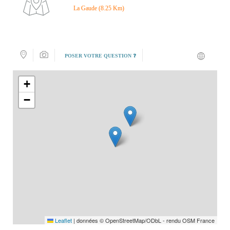
La Gaude (8.25 Km)
POSER VOTRE QUESTION ❓
+
−
Leaflet
|
données © OpenStreetMap/ODbL - rendu OSM France