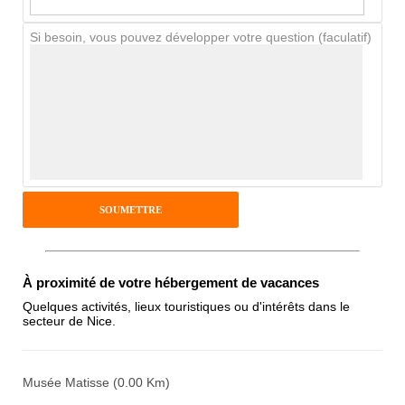
Si besoin, vous pouvez développer votre question (faculatif)
Avis Clients
Notes que vous souhaitez attribuer :
Pseudo :
Antispam - Combien font 7x4 (en
À proximité de votre hébergement de vacances
chiffres) :
Quelques activités, lieux touristiques ou d'intérêts dans le
secteur de Nice.
Avis sur l'établissement :
Musée Matisse (0.00 Km)