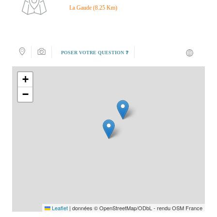
La Gaude (8.25 Km)
POSER VOTRE QUESTION ❓
+
−
Leaflet
|
données © OpenStreetMap/ODbL - rendu OSM France