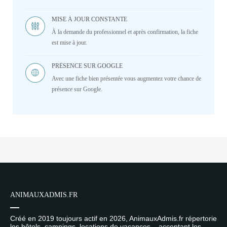
MISE À JOUR CONSTANTE
À la demande du professionnel et après confirmation, la fiche
est mise à jour.
PRÉSENCE SUR GOOGLE
Avec une fiche bien présentée vous augmentez votre chance de
présence sur Google.
ANIMAUXADMIS.FR
Créé en 2019 toujours actif en 2026, AnimauxAdmis.fr répertorie
les hôtels, campings, locations de vacances... acceptant les