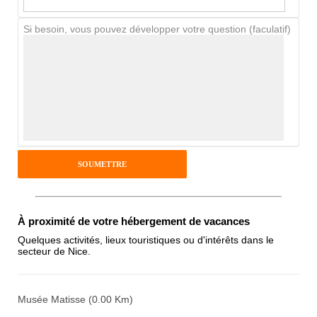
Si besoin, vous pouvez développer votre question (faculatif)
Avis Clients
Notes que vous souhaitez attribuer :
Pseudo :
Antispam - Combien font 7x4 (en
À proximité de votre hébergement de vacances
chiffres) :
Quelques activités, lieux touristiques ou d'intérêts dans le
secteur de Nice.
Avis sur l'établissement :
Musée Matisse (0.00 Km)