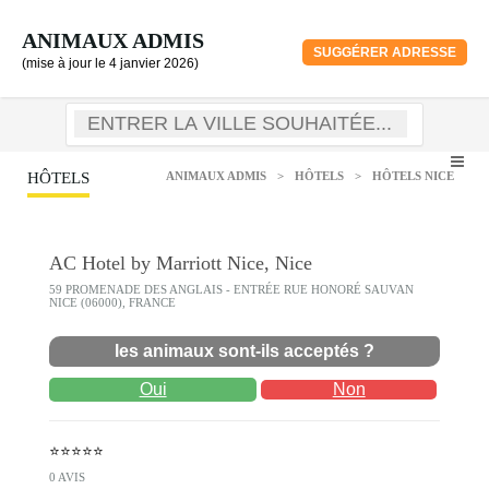
ANIMAUX ADMIS
SUGGÉRER ADRESSE
(mise à jour le 4 janvier 2026)
HÔTELS
ANIMAUX ADMIS
>
HÔTELS
>
HÔTELS NICE
AC Hotel by Marriott Nice, Nice
59 PROMENADE DES ANGLAIS - ENTRÉE RUE HONORÉ SAUVAN
NICE (06000), FRANCE
les animaux sont-ils acceptés ?
Oui
Non
⭐⭐⭐⭐⭐
0 AVIS