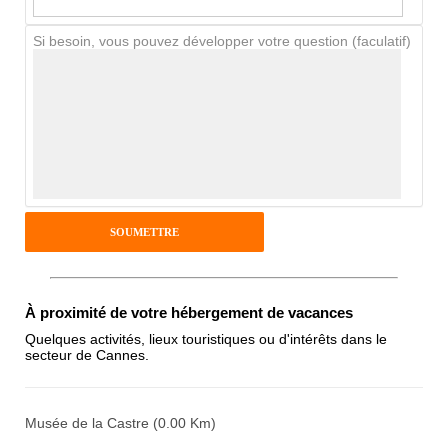
Si besoin, vous pouvez développer votre question (faculatif)
Avis Clients
Notes que vous souhaitez attribuer :
Pseudo :
Antispam - Combien font 7x4 (en
À proximité de votre hébergement de vacances
chiffres) :
Quelques activités, lieux touristiques ou d'intérêts dans le
secteur de Cannes.
Avis sur l'établissement :
Musée de la Castre (0.00 Km)