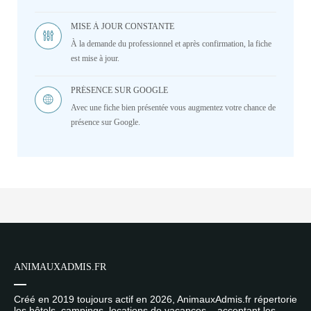
MISE À JOUR CONSTANTE
À la demande du professionnel et après confirmation, la fiche
est mise à jour.
PRÉSENCE SUR GOOGLE
Avec une fiche bien présentée vous augmentez votre chance de
présence sur Google.
ANIMAUXADMIS.FR
Créé en 2019 toujours actif en 2026, AnimauxAdmis.fr répertorie
les hôtels, campings, locations de vacances... acceptant les