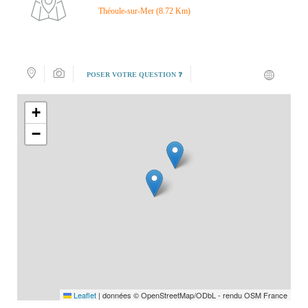
Théoule-sur-Mer (8.72 Km)
POSER VOTRE QUESTION ❓
+
−
Leaflet
|
données © OpenStreetMap/ODbL - rendu OSM France