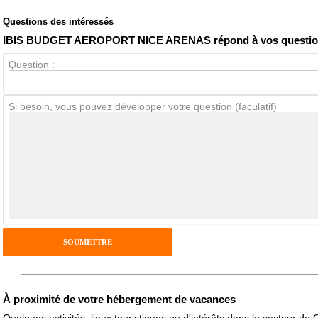
Questions des intéressés
Note globale
Propreté
IBIS BUDGET AEROPORT NICE ARENAS répond à vos questi
Question :
Avis Clients
Si besoin, vous pouvez développer votre question (faculatif)
Notes que vous souhaitez attribuer :
Pseudo :
Antispam - Combien font 7x4 (en chiffres) :
Avis sur l'établissement :
À proximité de votre hébergement de vacances