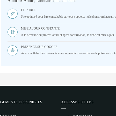
Animaux Admis, l'annuaire qui a du chien
FLEXIBLE
Site optimisé pour être consultable sur tous supports : téléphone, ordinateur, ta
MISE À JOUR CONSTANTE
À la demande du professionnel et après confirmation, la fiche est mise à jour.
PRÉSENCE SUR GOOGLE
Avec une fiche bien présentée vous augmentez votre chance de présence sur 
GEMENTS DISPONIBLES
ADRESSES UTILES