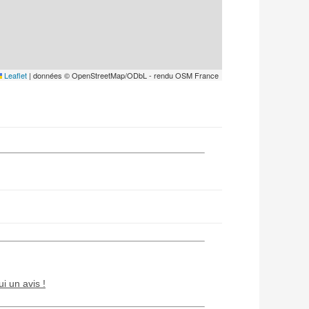
Leaflet
|
données © OpenStreetMap/ODbL - rendu OSM France
ui un avis !