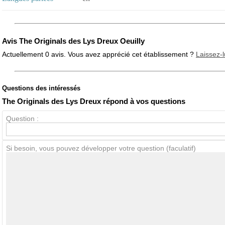
Avis The Originals des Lys Dreux Oeuilly
Actuellement 0 avis. Vous avez apprécié cet établissement ?
Laissez-l
Questions des intéressés
Note globale
Propreté
The Originals des Lys Dreux répond à vos questions
Question :
Avis Clients
Si besoin, vous pouvez développer votre question (faculatif)
Notes que vous souhaitez attribuer :
Pseudo :