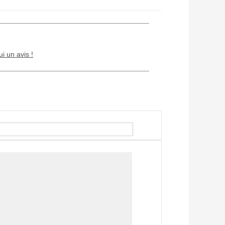
ui un avis !
Chien / chat