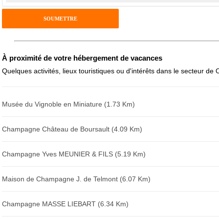
Antispam - Combien font 7x4 (en chiffres) :
Avis sur l'établissement :
À proximité de votre hébergement de vacances
Quelques activités, lieux touristiques ou d'intérêts dans le secteur de O
Musée du Vignoble en Miniature (1.73 Km)
Champagne Château de Boursault (4.09 Km)
Champagne Yves MEUNIER & FILS (5.19 Km)
Maison de Champagne J. de Telmont (6.07 Km)
Champagne MASSE LIEBART (6.34 Km)