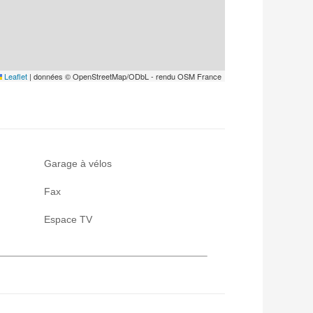
Leaflet
|
données © OpenStreetMap/ODbL - rendu OSM France
Garage à vélos
Fax
Espace TV