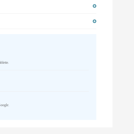
blette.
Google.