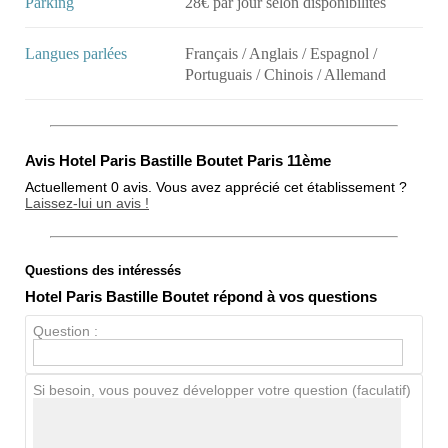
Parking
28€ par jour selon disponibilités
Langues parlées
Français / Anglais / Espagnol /
Portuguais / Chinois / Allemand
Avis Hotel Paris Bastille Boutet Paris 11ème
Actuellement 0 avis. Vous avez apprécié cet établissement ?
Laissez-lui un avis !
Questions des intéressés
Note globale
Hotel Paris Bastille Boutet répond à vos questions
Propreté
Question :
Chien / chat
Si besoin, vous pouvez développer votre question (faculatif)
Avis Clients