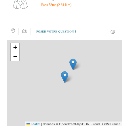
Paris 5ème (2.61 Km)
POSER VOTRE QUESTION ❓
+
−
Leaflet
|
données © OpenStreetMap/ODbL - rendu OSM France