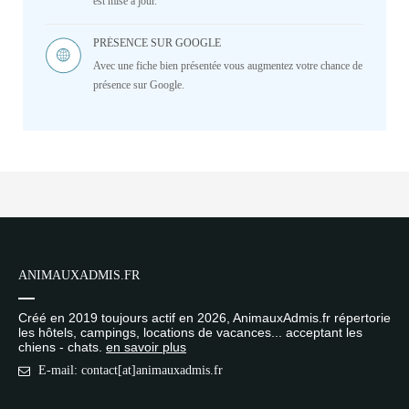
est mise à jour.
PRÉSENCE SUR GOOGLE
Avec une fiche bien présentée vous augmentez votre chance de
présence sur Google.
ANIMAUXADMIS.FR
Créé en 2019 toujours actif en 2026, AnimauxAdmis.fr répertorie
les hôtels, campings, locations de vacances... acceptant les
chiens - chats.
en savoir plus
E-mail: contact[at]animauxadmis.fr