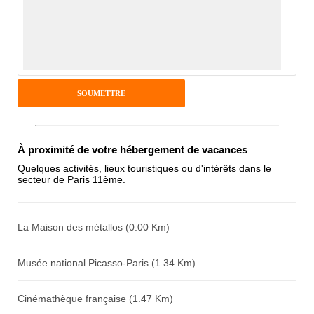
Notes que vous souhaitez attribuer :
Pseudo :
Antispam - Combien font 7x4 (en
À proximité de votre hébergement de vacances
chiffres) :
Quelques activités, lieux touristiques ou d'intérêts dans le
secteur de Paris 11ème.
Avis sur l'établissement :
La Maison des métallos (0.00 Km)
Musée national Picasso-Paris (1.34 Km)
Cinémathèque française (1.47 Km)