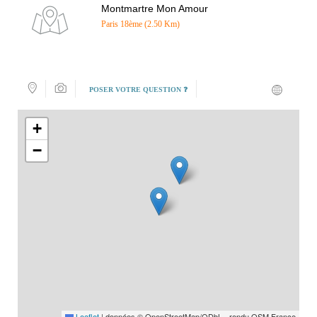
Montmartre Mon Amour
Paris 18ème (2.50 Km)
POSER VOTRE QUESTION ❓
+
−
Leaflet
|
données © OpenStreetMap/ODbL - rendu OSM France