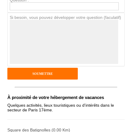
Question :
Chien / chat
Si besoin, vous pouvez développer votre question (faculatif)
Avis Clients
Notes que vous souhaitez attribuer :
Pseudo :
Antispam - Combien font 7x4 (en
À proximité de votre hébergement de vacances
chiffres) :
Quelques activités, lieux touristiques ou d'intérêts dans le
secteur de Paris 17ème.
Avis sur l'établissement :
Square des Batignolles (0.00 Km)