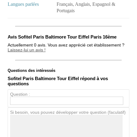
Langues parlées
Français, Anglais, Espagnol &
Portugais
Avis Sofitel Paris Baltimore Tour Eiffel Paris 16ème
Actuellement 0 avis. Vous avez apprécié cet établissement ?
Laissez-lui un avis !
Questions des intéressés
Note globale
Sofitel Paris Baltimore Tour Eiffel répond à vos
Propreté
questions
Chien / chat
Question :
Si besoin, vous pouvez développer votre question (faculatif)
Avis Clients