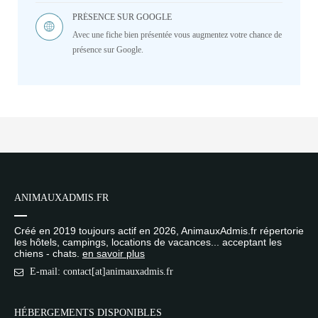
PRÉSENCE SUR GOOGLE
Avec une fiche bien présentée vous augmentez votre chance de
présence sur Google.
ANIMAUXADMIS.FR
Créé en 2019 toujours actif en 2026, AnimauxAdmis.fr répertorie
les hôtels, campings, locations de vacances... acceptant les
chiens - chats.
en savoir plus
E-mail: contact[at]animauxadmis.fr
HÉBERGEMENTS DISPONIBLES