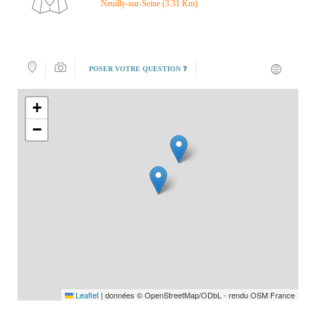
Neuilly-sur-Seine (3.31 Km)
POSER VOTRE QUESTION ❓
+
−
Leaflet
|
données © OpenStreetMap/ODbL - rendu OSM France