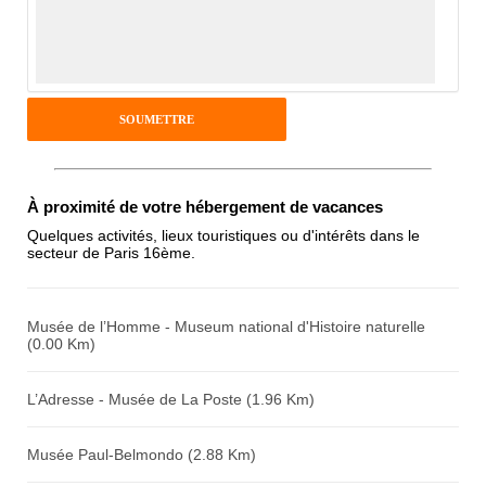
Notes que vous souhaitez attribuer :
Pseudo :
Antispam - Combien font 7x4 (en
chiffres) :
À proximité de votre hébergement de vacances
Quelques activités, lieux touristiques ou d'intérêts dans le
secteur de Paris 16ème.
Avis sur l'établissement :
Musée de l’Homme - Museum national d'Histoire naturelle
(0.00 Km)
L’Adresse - Musée de La Poste (1.96 Km)
Musée Paul-Belmondo (2.88 Km)