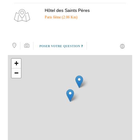
Hôtel des Saints Pères
Paris 6ème (2.06 Km)
POSER VOTRE QUESTION ❓
+
−