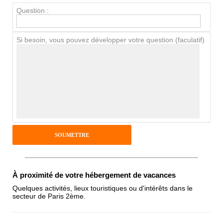
Question :
Chien / chat
Si besoin, vous pouvez développer votre question (faculatif)
Avis Clients
Notes que vous souhaitez attribuer :
Pseudo :
Antispam - Combien font 7x4 (en
À proximité de votre hébergement de vacances
chiffres) :
Quelques activités, lieux touristiques ou d'intérêts dans le
secteur de Paris 2ème.
Avis sur l'établissement :