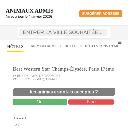
ANIMAUX ADMIS
SUGGÉRER ADRESSE
(mise à jour le 4 janvier 2026)
HÔTELS
ANIMAUX ADMIS
>
HÔTELS
>
HÔTELS PARIS 17ÈME
Best Western Star Champs-Élysées, Paris 17ème
18 RUE DE L'ARC DE TRIOMPHE
PARIS 17ÈME (75017), FRANCE
les animaux sont-ils acceptés ?
Oui
Non
⭐⭐⭐⭐⭐
0 AVIS