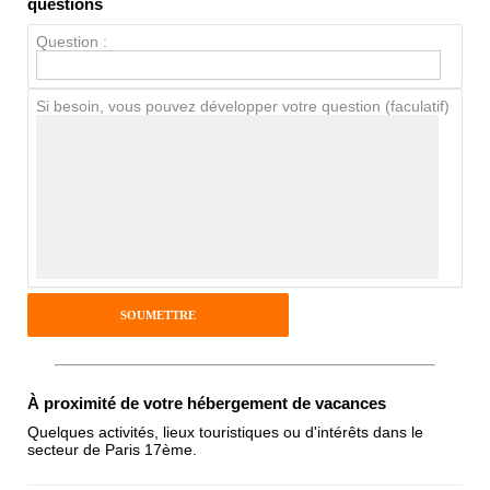
questions
Chien / chat
Question :
Si besoin, vous pouvez développer votre question (faculatif)
Avis Clients
Notes que vous souhaitez attribuer :
Pseudo :
Antispam - Combien font 7x4 (en
chiffres) :
À proximité de votre hébergement de vacances
Quelques activités, lieux touristiques ou d'intérêts dans le
secteur de Paris 17ème.
Avis sur l'établissement :