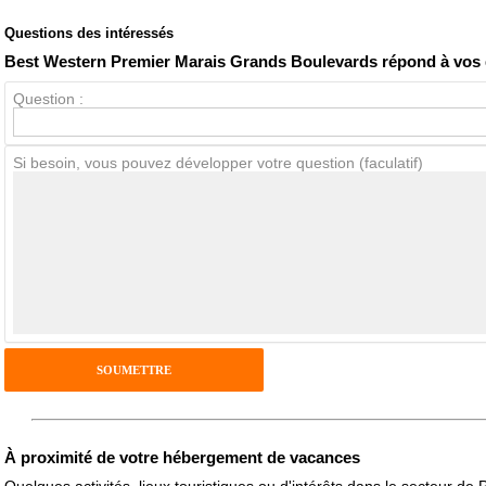
Questions des intéressés
Note globale
Propreté
Best Western Premier Marais Grands Boulevards répond à vos
Question :
Avis Clients
Si besoin, vous pouvez développer votre question (faculatif)
Notes que vous souhaitez attribuer :
Pseudo :
Antispam - Combien font 7x4 (en chiffres) :
Avis sur l'établissement :
À proximité de votre hébergement de vacances