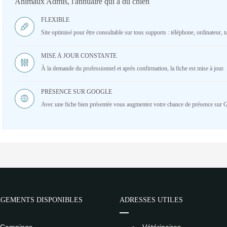
Animaux Admis, l'annuaire qui a du chien
FLEXIBLE
Site optimisé pour être consultable sur tous supports : téléphone, ordinateur, ta
MISE À JOUR CONSTANTE
À la demande du professionnel et après confirmation, la fiche est mise à jour.
PRÉSENCE SUR GOOGLE
Avec une fiche bien présentée vous augmentez votre chance de présence sur 
GEMENTS DISPONIBLES
ADRESSES UTILES