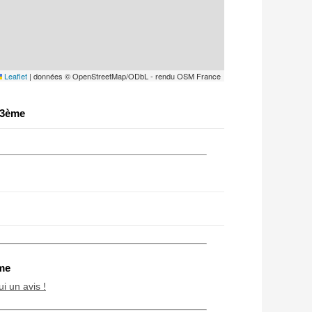
Leaflet
|
données © OpenStreetMap/ODbL - rendu OSM France
 3ème
me
ui un avis !