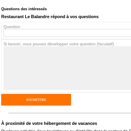
Questions des intéressés
Note globale
Propreté
Restaurant Le Balandre répond à vos questions
Question :
Avis Clients
Si besoin, vous pouvez développer votre question (faculatif)
Notes que vous souhaitez attribuer :
Pseudo :
Antispam - Combien font 7x4 (en chiffres) :
Avis sur l'établissement :
À proximité de votre hébergement de vacances