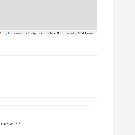
Leaflet
|
données © OpenStreetMap/ODbL - rendu OSM France
ui un avis !