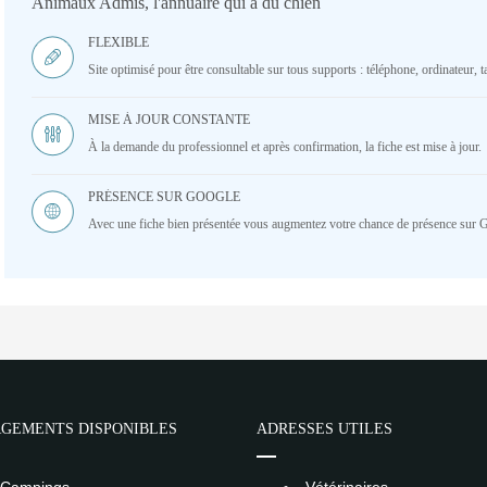
Animaux Admis, l'annuaire qui a du chien
FLEXIBLE
Site optimisé pour être consultable sur tous supports : téléphone, ordinateur, ta
MISE À JOUR CONSTANTE
À la demande du professionnel et après confirmation, la fiche est mise à jour.
PRÉSENCE SUR GOOGLE
Avec une fiche bien présentée vous augmentez votre chance de présence sur 
GEMENTS DISPONIBLES
ADRESSES UTILES